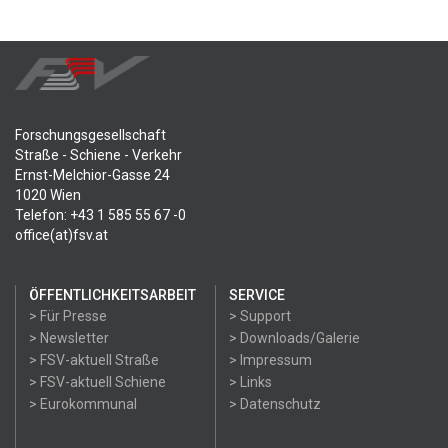
Forschungsgesellschaft
Straße - Schiene - Verkehr
Ernst-Melchior-Gasse 24
1020 Wien
Telefon: +43 1 585 55 67 -0
office(at)fsv.at
ÖFFENTLICHKEITSARBEIT
SERVICE
> Für Presse
> Support
> Newsletter
> Downloads/Galerie
> FSV-aktuell Straße
> Impressum
> FSV-aktuell Schiene
> Links
> Eurokommunal
> Datenschutz