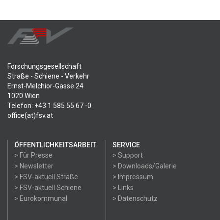
Forschungsgesellschaft
Straße - Schiene - Verkehr
Ernst-Melchior-Gasse 24
1020 Wien
Telefon: +43 1 585 55 67 -0
office(at)fsv.at
ÖFFENTLICHKEITSARBEIT
SERVICE
> Für Presse
> Support
> Newsletter
> Downloads/Galerie
> FSV-aktuell Straße
> Impressum
> FSV-aktuell Schiene
> Links
> Eurokommunal
> Datenschutz