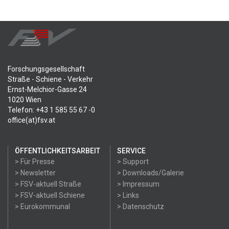
Forschungsgesellschaft
Straße - Schiene - Verkehr
Ernst-Melchior-Gasse 24
1020 Wien
Telefon: +43 1 585 55 67 -0
office(at)fsv.at
ÖFFENTLICHKEITSARBEIT
SERVICE
> Für Presse
> Support
> Newsletter
> Downloads/Galerie
> FSV-aktuell Straße
> Impressum
> FSV-aktuell Schiene
> Links
> Eurokommunal
> Datenschutz