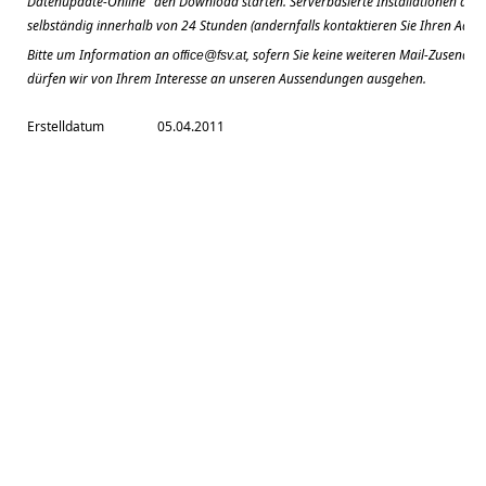
Datenupdate-Online" den Download starten. Serverbasierte Installationen aktual
selbständig innerhalb von 24 Stunden (andernfalls kontaktieren Sie Ihren Admin
Bitte um Information an
, sofern Sie keine weiteren Mail-Zusendu
office@fsv.at
dürfen wir von Ihrem Interesse an unseren Aussendungen ausgehen.
Erstelldatum
05.04.2011