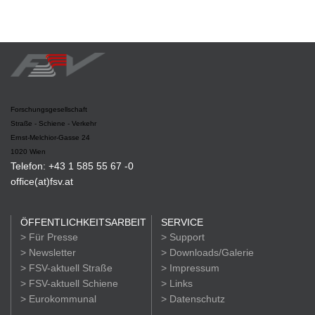
Forschungsgesellschaft
Straße - Schiene - Verkehr
Ernst-Melchior-Gasse 24
1020 Wien
Telefon: +43 1 585 55 67 -0
office(at)fsv.at
ÖFFENTLICHKEITSARBEIT
SERVICE
> Für Presse
> Support
> Newsletter
> Downloads/Galerie
> FSV-aktuell Straße
> Impressum
> FSV-aktuell Schiene
> Links
> Eurokommunal
> Datenschutz