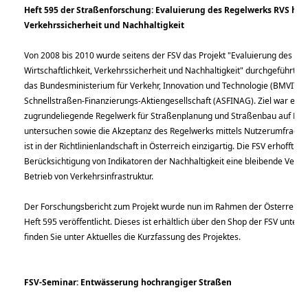
Heft 595 der Straßenforschung: Evaluierung des Regelwerks RVS hinsi
Verkehrssicherheit und Nachhaltigkeit
Von 2008 bis 2010 wurde seitens der FSV das Projekt "Evaluierung des Reg
Wirtschaftlichkeit, Verkehrssicherheit und Nachhaltigkeit" durchgeführt. D
das Bundesministerium für Verkehr, Innovation und Technologie (BMVIT) 
Schnellstraßen-Finanzierungs-Aktiengesellschaft (ASFINAG). Ziel war es, d
zugrundeliegende Regelwerk für Straßenplanung und Straßenbau auf Defiz
untersuchen sowie die Akzeptanz des Regelwerks mittels Nutzerumfrage fe
ist in der Richtlinienlandschaft in Österreich einzigartig. Die FSV erhofft sic
Berücksichtigung von Indikatoren der Nachhaltigkeit eine bleibende Verb
Betrieb von Verkehrsinfrastruktur.
Der Forschungsbericht zum Projekt wurde nun im Rahmen der Österreichi
Heft 595 veröffentlicht. Dieses ist erhältlich über den Shop der FSV unter
w
finden Sie unter Aktuelles die Kurzfassung des Projektes.
FSV-Seminar: Entwässerung hochrangiger Straßen