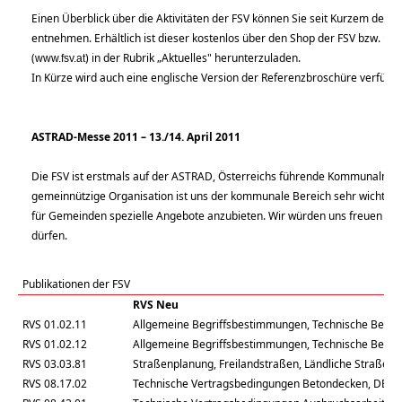
Einen Überblick über die Aktivitäten der FSV können Sie seit Kurzem dem T
entnehmen. Erhältlich ist dieser kostenlos über den Shop der FSV bzw. 
(
) in der Rubrik „Aktuelles" herunterzuladen.
www.fsv.at
In Kürze wird auch eine englische Version der Referenzbroschüre verfügba
ASTRAD-Messe 2011 – 13./14. April 2011
Die FSV ist erstmals auf der ASTRAD, Österreichs führende Kommunalmess
gemeinnützige Organisation ist uns der kommunale Bereich sehr wichtig. N
für Gemeinden spezielle Angebote anzubieten. Wir würden uns freuen Si
dürfen.
Publikationen der FSV
RVS Neu
RVS 01.02.11
Allgemeine Begriffsbestimmungen, Technische Begri
RVS 01.02.12
Allgemeine Begriffsbestimmungen, Technische Begri
RVS 03.03.81
Straßenplanung, Freilandstraßen, Ländliche Straßen
RVS 08.17.02
Technische Vertragsbedingungen Betondecken, D