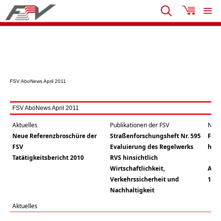
FSV AboNews April 2011
FSV AboNews April 2011
Aktuelles
Publikationen der FSV
Neue
Neue Referenzbroschüre der
Straßenforschungsheft Nr. 595
FSV-
FSV
Evaluierung des Regelwerks
hoch
Tatätigkeitsbericht 2010
RVS hinsichtlich
Wirtschaftlichkeit,
AST
Verkehrssicherheit und
13./
Nachhaltigkeit
Aktuelles