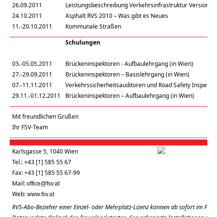
26.09.2011
Leistungsbeschreibung Verkehrsinfrastruktur Version 0
24.10.2011
Asphalt RVS 2010 – Was gibt es Neues
11.-20.10.2011
Kommunale Straßen
Schulungen
03.-05.05.2011
Brückeninspektoren - Aufbaulehrgang (in Wien)
27.-29.09.2011
Brückeninspektoren – Basislehrgang (in Wien)
07.-11.11.2011
Verkehrssicherheitsauditoren und Road Safety Inspekto
29.11.-01.12.2011
Brückeninspektoren – Aufbaulehrgang (in Wien)
Mit freundlichen Grüßen
Ihr FSV-Team
Karlsgasse 5, 1040 Wien
Tel.: +43 [1] 585 55 67
Fax: +43 [1] 585 55 67-99
Mail:
office@fsv.at
Web:
www.fsv.at
RVS-Abo-Bezieher einer Einzel- oder Mehrplatz-Lizenz können ab sofort im FSV-