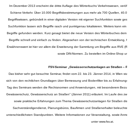
Im Dezember 2013 erscheint die dritte Auflage des Wörterbuchs Verkehrswesen, veröffentl
Schiene-Verkehr. Über 10.000 Begriffsbestimmungen aus mehr als 700 Quellen, 40.000 ge
Begriffswissen, gebündelt in einer digitalen Version mit eigener Suchfunktion sowie gesamm
Suchfunktion lassen sich Begriffe rasch und punktgenau lokalisieren. Weiters kann ein gesu
Begriffe gefunden werden. Kurz gesagt bietet die neue Version des Wörterbuches dem Nutz
Begriffe schnell und einfach zu finden. Abgesehen von der technischen Entwicklung, hat s
Erwähnenswert ist hier vor allem die Erweiterung der Sammlung um Begriffe aus RVE (Richtl
sowie DIN-Normen. Zu bestellen im Online-Shop unter
FSV-Seminar „Gewässerschutzanlagen an Straßen – Planu
Das bisher sehr gut besuchte Seminar, findet vom 22. bis 23. Jänner 2014, in Wien statt. 
sich von den rechtlichen Grundlagen über Bemessung und Bodenfilter bis zu Erfahrungsber
Tag des Seminars werden die Rechtsnormen und Anwendungen, mit besonderem Bezug auf
Gewässerschutz, Gewässerschutz an Straßen" (Jänner 2011) erläutert. Im Laufe des zweit
sowie praktische Erfahrungen zum Thema Gewässerschutzanlagen für Straßen diskutie
Sachverständigendienst, Planungsbüros, Baufirmen und Straßenerhalter beleuchten
unterschiedlichsten Standpunkten. Weitere Informationen zur Veranstaltung, sowie Anmeld
unter
www.fsv.at
.