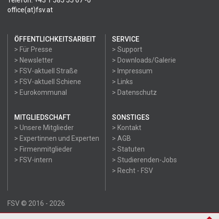
Telefon: +43 1 585 55 67 -0
office(at)fsv.at
ÖFFENTLICHKEITSARBEIT
SERVICE
> Für Presse
> Support
> Newsletter
> Downloads/Galerie
> FSV-aktuell Straße
> Impressum
> FSV-aktuell Schiene
> Links
> Eurokommunal
> Datenschutz
MITGLIEDSCHAFT
SONSTIGES
> Unsere Mitglieder
> Kontakt
> Expertinnen und Experten
> AGB
> Firmenmitglieder
> Statuten
> FSV-intern
> Studierenden-Jobs
> Recht - FSV
FSV © 2016 - 2026