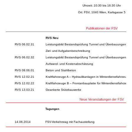
Uhrzeit: 10:30 bis 16:30 Uhr
Ort: FSV, 1040 Wien, Karlsgasse 5
Publikationen der FSV
RVS Neu
RVS 06.02.31
Leistungsbild Bestandsprüfung Tunnel und Überbauungen
Ziel- und Aufgabenbeschreibung
RVS 06.02.32
Leistungsbild Bestandsprüfung Tunnel und Überbauungen
Aufwand- und Kostenabschätzung
RVS 08.06.01
Beton und Stahlbeton
RVS 12.02.21
Kraftfahrzeuge A – Hydraulikanlagen in Winterdienstfahrzeugen
RVS 12.02.22
Kraftfahrzeuge B – Frontanbauplatte für Winterdienstfahrzeuge
RVS 13.03.21
Geankerte Stützbauwerke
Neue Veranstaltungen der FSV
Tagungen
14.06.2014
FSV-Verkehrstag mit Fachaustellung