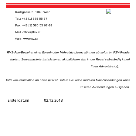
Karlsgasse 5, 1040 Wien
Tel.: +43 [1] 585 55 67
Fax: +43 [1] 585 55 67-99
Mail:
office@fsv.at
Web:
www.fsv.at
RVS-Abo-Bezieher einer Einzel- oder Mehrplatz-Lizenz können ab sofort im FSV-Reader mi
starten. Serverbasierte Installationen aktualisieren sich in der Regel selbständig innerhal
Ihren Administrator).
Bitte um Information an
office@fsv.at
, sofern Sie keine weiteren Mail-Zusendungen wünschen 
unseren Aussendungen ausgehen.
Erstelldatum
02.12.2013