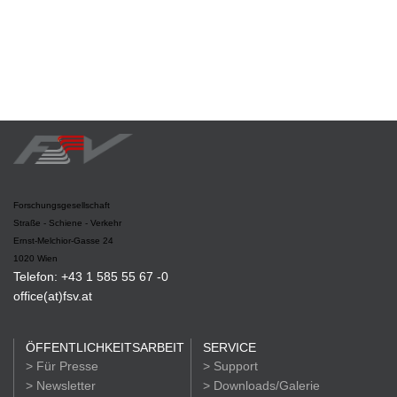
Forschungsgesellschaft
Straße - Schiene - Verkehr
Ernst-Melchior-Gasse 24
1020 Wien
Telefon: +43 1 585 55 67 -0
office(at)fsv.at
ÖFFENTLICHKEITSARBEIT
SERVICE
> Für Presse
> Support
> Newsletter
> Downloads/Galerie