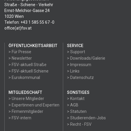
Straße - Schiene - Verkehr
Ernst-Melchior-Gasse 24
1020 Wien
Telefon: +43 1 585 55 67 -0
office(at)fsv.at
ÖFFENTLICHKEITSARBEIT
SERVICE
> Für Presse
> Support
> Newsletter
> Downloads/Galerie
> FSV-aktuell Straße
> Impressum
> FSV-aktuell Schiene
> Links
> Eurokommunal
> Datenschutz
MITGLIEDSCHAFT
SONSTIGES
> Unsere Mitglieder
> Kontakt
> Expertinnen und Experten
> AGB
> Firmenmitglieder
> Statuten
> FSV-intern
> Studierenden-Jobs
> Recht - FSV