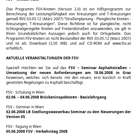
Das Programm FSV-Knoten (Version 2.0) ist ein Hilfsprogramm zur
Berechnung der Leistungsfähigkeit von Kreuzungen und T-Kreuzungen
gemäß RVS 03.05.12 (März 2007) “Straßenplanung - Plangleiche Knoten -
Kreuzungen, T-Kreuzungen“. Diese Richtlinie ist für plangleiche, nicht
lichtsignalgeregelte Knoten auf Freilandstraßen anzuwenden, sie gilt in
Ihren Grundsätzlichen Aussagen jedoch auch für Ortsgebiete.
Das
Programm FSV-Knoten ist nicht Bestandteil der RVS 03.05.12 (März 2007)
und ist als Download (3,50 MB) und auf CD-ROM auf
www.fsv.at
erhältlich.
AKTUELLE VERANSTALTUNGEN DER FSV:
Speziell möchten wir Sie auf das
FSV – Seminar Asphaltstraßen –
Umsetzung der neuen Anforderungen am 18.06.2008 in Graz
hinweisen
,
welches sich bereits mit den neuen, erst kürzlich in Kraft
gesetzten Regelungen zu Asphalt beschäftigt.
FSV - Schulung in Wien
02.06. – 04.06.2008 Brückeninspektoren - Basislehrgang
FSV – Seminar in Wien
02.06.2008 LB Siedlungswasserbau Seminar zu den Neuerungen der
Version 05
FSV - Tagung in Wien
05.06.2008 FSV - Verkehrstag 2008