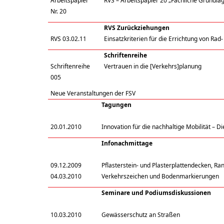
Arbeitspapier
RVS – Arbeitspapier 20 „Fachliche Grundla
Nr. 20
RVS Zurückziehungen
RVS 03.02.11
Einsatzkriterien für die Errichtung von Ra
Schriftenreihe
Schriftenreihe
Vertrauen in die [Verkehrs]planung
005
Neue Veranstaltungen der FSV
Tagungen
20.01.2010
Innovation für die nachhaltige Mobilität – 
Infonachmittage
09.12.2009
Pflasterstein- und Plasterplattendecken, R
04.03.2010
Verkehrszeichen und Bodenmarkierungen
Seminare und Podiumsdiskussionen
10.03.2010
Gewässerschutz an Straßen