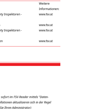
Weitere
Informationen:
ty Inspektoren -
www.fsv.at
n
www.fsv.at
ty Inspektoren -
www.fsv.at
en
www.fsv.at
 sofort im FSV-Reader mittels "Daten-
ationen aktualisieren sich in der Regel
Sie Ihren Administrator)