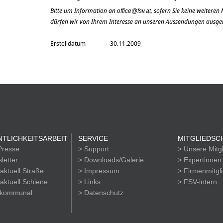
Bitte um Information an
, sofern Sie keine weitere
office@fsv.at
dürfen wir von Ihrem Interesse an unseren Aussendungen ausge
Erstelldatum
30.11.2009
TLICHKEITSARBEIT
SERVICE
MITGLIEDSC
Presse
> Support
> Unsere Mitg
letter
> Downloads/Galerie
> Expertinnen
aktuell Straße
> Impressum
> Firmenmitgl
aktuell Schiene
> Links
> FSV-intern
okommunal
> Datenschutz