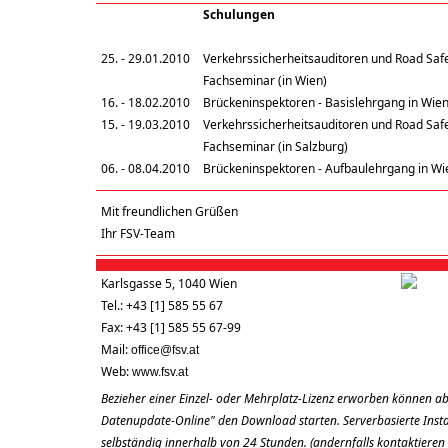
Schulungen
25. - 29.01.2010
Verkehrssicherheitsauditoren und Road Safe
Fachseminar (in Wien)
16. - 18.02.2010
Brückeninspektoren - Basislehrgang in Wie
15. - 19.03.2010
Verkehrssicherheitsauditoren und Road Safe
Fachseminar (in Salzburg)
06. - 08.04.2010
Brückeninspektoren - Aufbaulehrgang in Wi
Mit freundlichen Grüßen
Ihr FSV-Team
Karlsgasse 5, 1040 Wien
Tel.: +43 [1] 585 55 67
Fax: +43 [1] 585 55 67-99
Mail:
office@fsv.at
Web:
www.fsv.at
Bezieher einer Einzel- oder Mehrplatz-Lizenz erworben können ab
Datenupdate-Online" den Download starten. Serverbasierte Install
selbständig innerhalb von 24 Stunden. (andernfalls kontaktieren 