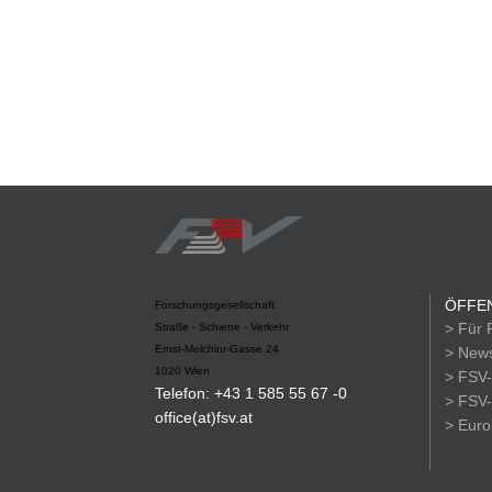
ÖFFEN
Forschungsgesellschaft
> Für 
Straße - Schiene - Verkehr
Ernst-Melchior-Gasse 24
> News
1020 Wien
> FSV-
Telefon: +43 1 585 55 67 -0
> FSV-
office(at)fsv.at
> Eur