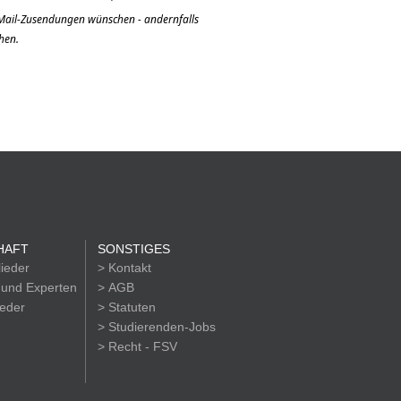
n Mail-Zusendungen wünschen - andernfalls
hen.
HAFT
SONSTIGES
lieder
> Kontakt
 und Experten
> AGB
ieder
> Statuten
> Studierenden-Jobs
> Recht - FSV