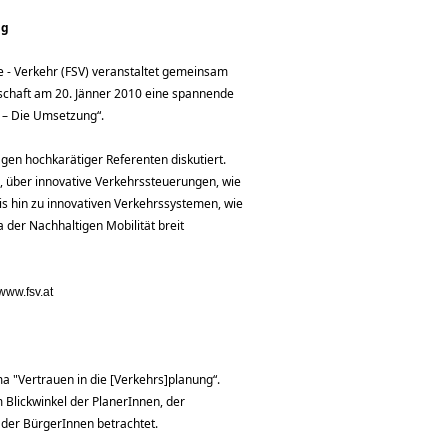
ng
e - Verkehr (FSV) veranstaltet gemeinsam
lschaft am 20. Jänner 2010 eine spannende
 – Die Umsetzung“.
ägen hochkarätiger Referenten diskutiert.
 über innovative Verkehrssteuerungen, wie
hin zu innovativen Verkehrssystemen, wie
 der Nachhaltigen Mobilität breit
www.fsv.at
 "Vertrauen in die [Verkehrs]planung“.
Blickwinkel der PlanerInnen, der
der BürgerInnen betrachtet.