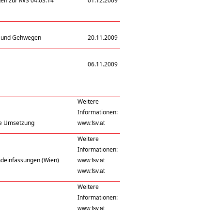
gen zur RVS 04.03.14“
01.12.2009
d- und Gehwegen
20.11.2009
06.11.2009
Weitere
Informationen:
Die Umsetzung
www.fsv.at
Weitere
Informationen:
andeinfassungen (Wien)
www.fsv.at
www.fsv.at
Weitere
Informationen:
www.fsv.at