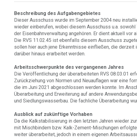
Beschreibung des Aufgabengebietes
Dieser Ausschuss wurde im September 2004 neu installier
wieder einberufen, wobei diesem Ausschuss u.a. sowohl V
der Eisenbahnverwaltung angehören. Er dient aktuell vor 
Die RVS 11.02.45 ist ebenfalls diesem Ausschuss zugete
sollen hier auch jene Erkenntnisse einfließen, die derzei
darüber hinaus erarbeitet werden.
Arbeitsschwerpunkte des vergangenen Jahres
Die Veröffentlichung der überarbeiteten RVS 08.03.01 er
Zurückziehung von Normen und Neuauflagen war eine form
die im Juni 2021 abgeschlossen werden konnte. Im Anschl
Überarbeitung und Erweiterung auf andere Anwendungsber
und Siedlungswasserbau. Die fachliche Überarbeitung 
Ausblick auf zukünftige Vorhaben
Da die Kalkstabilisierung in den letzten Jahren wieder 
mit Mischbindern bzw. Kalk-Zement-Mischungen erfolgten
weiter überarbeitet, jedoch in einem eigenen Arbeitsauss