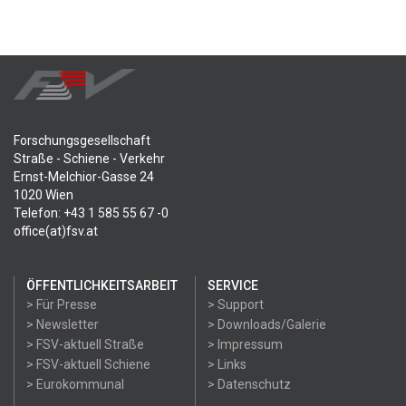
Forschungsgesellschaft
Straße - Schiene - Verkehr
Ernst-Melchior-Gasse 24
1020 Wien
Telefon: +43 1 585 55 67 -0
office(at)fsv.at
ÖFFENTLICHKEITSARBEIT
SERVICE
> Für Presse
> Support
> Newsletter
> Downloads/Galerie
> FSV-aktuell Straße
> Impressum
> FSV-aktuell Schiene
> Links
> Eurokommunal
> Datenschutz