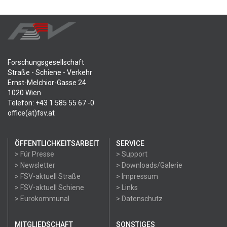
Forschungsgesellschaft
Straße - Schiene - Verkehr
Ernst-Melchior-Gasse 24
1020 Wien
Telefon: +43 1 585 55 67 -0
office(at)fsv.at
ÖFFENTLICHKEITSARBEIT
SERVICE
> Für Presse
> Support
> Newsletter
> Downloads/Galerie
> FSV-aktuell Straße
> Impressum
> FSV-aktuell Schiene
> Links
> Eurokommunal
> Datenschutz
MITGLIEDSCHAFT
SONSTIGES