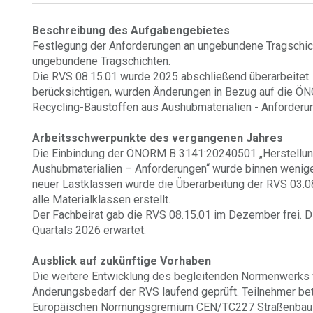
Beschreibung des Aufgabengebietes
Festlegung der Anforderungen an ungebundene Tragschic
ungebundene Tragschichten.
Die RVS 08.15.01 wurde 2025 abschließend überarbeitet
berücksichtigen, wurden Änderungen in Bezug auf die Ö
Recycling-Baustoffen aus Aushubmaterialien - Anforder
Arbeitsschwerpunkte des vergangenen Jahres
Die Einbindung der ÖNORM B 3141:20240501 „Herstellun
Aushubmaterialien – Anforderungen“ wurde binnen wenig
neuer Lastklassen wurde die Überarbeitung der RVS 03.08.
alle Materialklassen erstellt.
Der Fachbeirat gab die RVS 08.15.01 im Dezember frei. Di
Quartals 2026 erwartet.
Ausblick auf zukünftige Vorhaben
Die weitere Entwicklung des begleitenden Normenwerks wi
Änderungsbedarf der RVS laufend geprüft. Teilnehmer bet
Europäischen Normungsgremium CEN/TC227 Straßenbaust