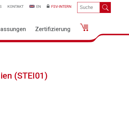
S
KONTAKT
EN
FSV-INTERN
lassungen
Zertifizierung
ien (STEI01)