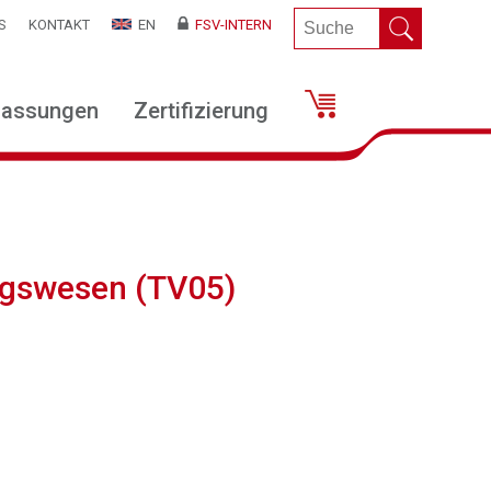
S
KONTAKT
EN
FSV-INTERN
lassungen
Zertifizierung
ngswesen (TV05)