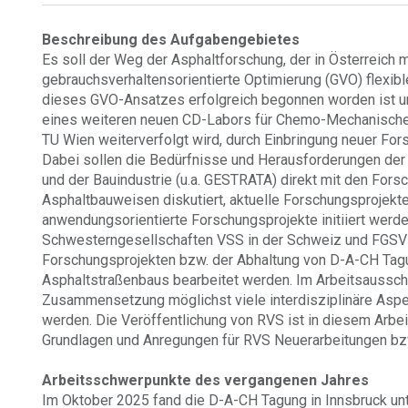
Beschreibung des Aufgabengebietes
Es soll der Weg der Asphaltforschung, der in Österreich 
gebrauchsverhaltensorientierte Optimierung (GVO) flexib
dieses GVO-Ansatzes erfolgreich begonnen worden ist u
eines weiteren neuen CD-Labors für Chemo-Mechanische 
TU Wien weiterverfolgt wird, durch Einbringung neuer For
Dabei sollen die Bedürfnisse und Herausforderungen der
und der Bauindustrie (u.a. GESTRATA) direkt mit den Fors
Asphaltbauweisen diskutiert, aktuelle Forschungsprojekte
anwendungsorientierte Forschungsprojekte initiiert werd
Schwesterngesellschaften VSS in der Schweiz und FGSV i
Forschungsprojekten bzw. der Abhaltung von D-A-CH Tag
Asphaltstraßenbaus bearbeitet werden. Im Arbeitsaussc
Zusammensetzung möglichst viele interdisziplinäre Asp
werden. Die Veröffentlichung von RVS ist in diesem Arb
Grundlagen und Anregungen für RVS Neuerarbeitungen bz
Arbeitsschwerpunkte des vergangenen Jahres
Im Oktober 2025 fand die D-A-CH Tagung in Innsbruck unt