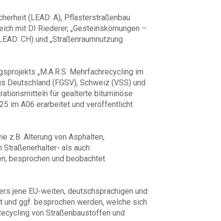
cherheit (LEAD: A), Pflasterstraßenbau
eich mit DI Riederer, „Gesteinskörnungen –
LEAD: CH) und „Straßenraumnutzung
sprojekts „M.A.R.S. Mehrfachrecycling im
us Deutschland (FGSV), Schweiz (VSS) und
tionsmitteln für gealterte bituminöse
25 im A06 erarbeitet und veröffentlicht
e z.B. Alterung von Asphalten,
 Straßenerhalter- als auch
en, besprochen und beobachtet.
ers jene EU-weiten, deutschsprachigen und
t und ggf. besprochen werden, welche sich
Recycling von Straßenbaustoffen und