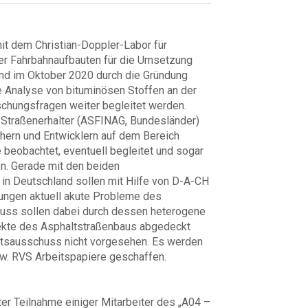
mit dem Christian-Doppler-Labor für
ler Fahrbahnaufbauten für die Umsetzung
nd im Oktober 2020 durch die Gründung
Analyse von bituminösen Stoffen an der
schungsfragen weiter begleitet werden.
 Straßenerhalter (ASFINAG, Bundesländer)
chern und Entwicklern auf dem Bereich
 beobachtet, eventuell begleitet und sogar
en. Gerade mit den beiden
n Deutschland sollen mit Hilfe von D-A-CH
ungen aktuell akute Probleme des
huss sollen dabei durch dessen heterogene
ekte des Asphaltstraßenbaus abgedeckt
eitsausschuss nicht vorgesehen. Es werden
w. RVS Arbeitspapiere geschaffen.
er Teilnahme einiger Mitarbeiter des „A04 –