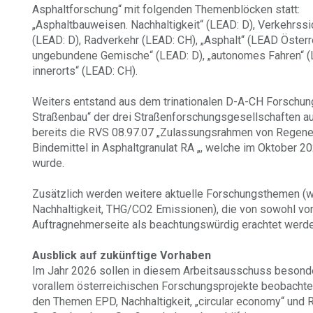
Asphaltforschung“ mit folgenden Themenblöcken statt:
„Asphaltbauweisen. Nachhaltigkeit“ (LEAD: D), Verkehrssi
(LEAD: D), Radverkehr (LEAD: CH), „Asphalt“ (LEAD Österr
ungebundene Gemische“ (LEAD: D), „autonomes Fahren“ (
innerorts“ (LEAD: CH).
Weiters entstand aus dem trinationalen D-A-CH Forschung
Straßenbau“ der drei Straßenforschungsgesellschaften a
bereits die RVS 08.97.07 „Zulassungsrahmen von Regenera
Bindemittel in Asphaltgranulat RA „, welche im Oktober 20
wurde.
Zusätzlich werden weitere aktuelle Forschungsthemen (wi
Nachhaltigkeit, THG/CO2 Emissionen), die von sowohl von
Auftragnehmerseite als beachtungswürdig erachtet werd
Ausblick auf zukünftige Vorhaben
Im Jahr 2026 sollen in diesem Arbeitsausschuss besond
vorallem österreichischen Forschungsprojekte beobachte
den Themen EPD, Nachhaltigkeit, „circular economy“ und 