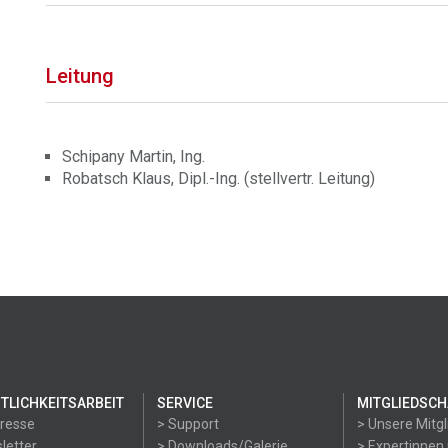
Leitung
Schipany Martin, Ing.
Robatsch Klaus, Dipl.-Ing. (stellvertr. Leitung)
TLICHKEITSARBEIT
SERVICE
MITGLIEDSCH
Presse
> Support
> Unsere Mitgl
letter
> Downloads/Galerie
> Expertinnen