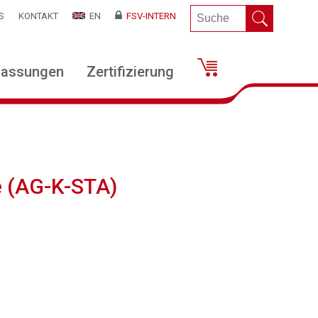
S
KONTAKT
EN
FSV-INTERN
lassungen
Zertifizierung
e (AG-K-STA)