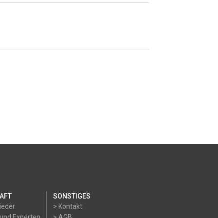
AFT
SONSTIGES
ieder
> Kontakt
 und Experten
> AGB