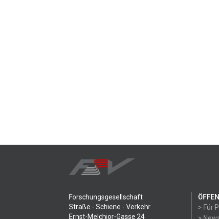
Forschungsgesellschaft
ÖFFEN
Straße - Schiene - Verkehr
> Für 
Ernst-Melchior-Gasse 24
> News