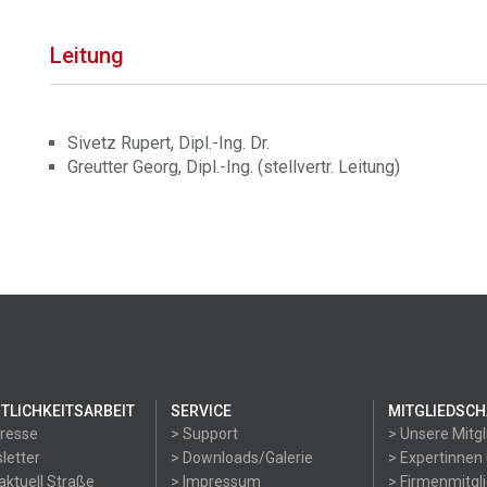
Leitung
Sivetz Rupert, Dipl.-Ing. Dr.
Greutter Georg, Dipl.-Ing. (stellvertr. Leitung)
TLICHKEITSARBEIT
SERVICE
MITGLIEDSCH
Presse
> Support
> Unsere Mitgl
letter
> Downloads/Galerie
> Expertinnen
aktuell Straße
> Impressum
> Firmenmitgl