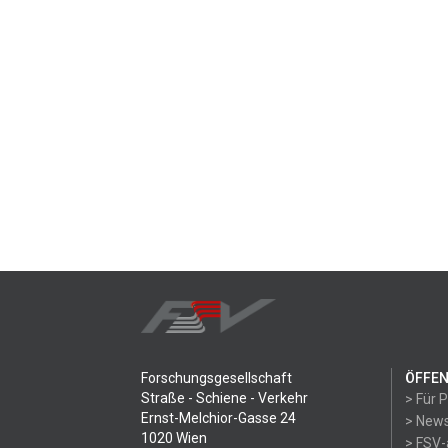
Forschungsgesellschaft
ÖFFEN
Straße - Schiene - Verkehr
> Für 
Ernst-Melchior-Gasse 24
> News
1020 Wien
> FSV-