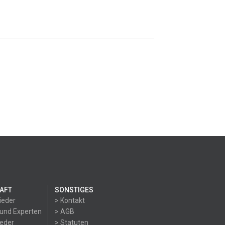
AFT
SONSTIGES
ieder
> Kontakt
 und Experten
> AGB
ieder
> Statuten