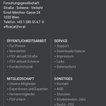
Forschungsgesellschaft
Straße - Schiene - Verkehr
Ernst-Melchior-Gasse 24
1020 Wien
Telefon: +43 1 585 55 67 -0
office(at)fsv.at
ÖFFENTLICHKEITSARBEIT
SERVICE
> Für Presse
> Support
> Newsletter
> Downloads/Galerie
> FSV-aktuell Straße
> Impressum
> FSV-aktuell Schiene
> Links
> Eurokommunal
> Datenschutz
MITGLIEDSCHAFT
SONSTIGES
> Unsere Mitglieder
> Kontakt
> Expertinnen und Experten
> AGB
> Firmenmitglieder
> Statuten
> FSV-intern
> Studierenden-Jobs
> Recht - FSV