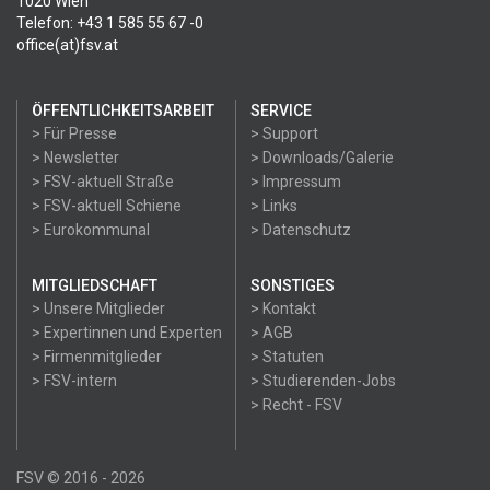
1020 Wien
Telefon: +43 1 585 55 67 -0
office(at)fsv.at
ÖFFENTLICHKEITSARBEIT
SERVICE
> Für Presse
> Support
> Newsletter
> Downloads/Galerie
> FSV-aktuell Straße
> Impressum
> FSV-aktuell Schiene
> Links
> Eurokommunal
> Datenschutz
MITGLIEDSCHAFT
SONSTIGES
> Unsere Mitglieder
> Kontakt
> Expertinnen und Experten
> AGB
> Firmenmitglieder
> Statuten
> FSV-intern
> Studierenden-Jobs
> Recht - FSV
FSV © 2016 - 2026