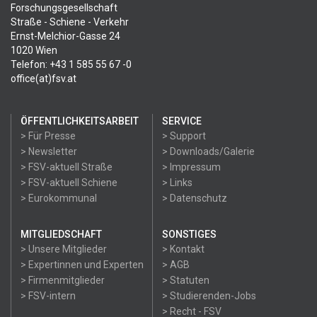
Forschungsgesellschaft
Straße - Schiene - Verkehr
Ernst-Melchior-Gasse 24
1020 Wien
Telefon: +43 1 585 55 67 -0
office(at)fsv.at
ÖFFENTLICHKEITSARBEIT
SERVICE
> Für Presse
> Support
> Newsletter
> Downloads/Galerie
> FSV-aktuell Straße
> Impressum
> FSV-aktuell Schiene
> Links
> Eurokommunal
> Datenschutz
MITGLIEDSCHAFT
SONSTIGES
> Unsere Mitglieder
> Kontakt
> Expertinnen und Experten
> AGB
> Firmenmitglieder
> Statuten
> FSV-intern
> Studierenden-Jobs
> Recht - FSV