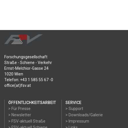
Forschungsgesellschaft
Straße - Schiene - Verkehr
Ernst-Melchior-Gasse 24
1020 Wien
Telefon: +43 1 585 55 67 -0
office(at)fsv.at
ÖFFENTLICHKEITSARBEIT
SERVICE
> Für Presse
> Support
> Newsletter
> Downloads/Galerie
> FSV-aktuell Straße
> Impressum
> FSV-aktuell Schiene
> Links