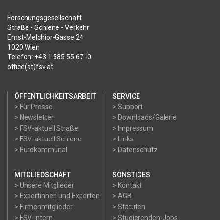
Forschungsgesellschaft
Straße - Schiene - Verkehr
Ernst-Melchior-Gasse 24
1020 Wien
Telefon: +43 1 585 55 67 -0
office(at)fsv.at
ÖFFENTLICHKEITSARBEIT
SERVICE
> Für Presse
> Support
> Newsletter
> Downloads/Galerie
> FSV-aktuell Straße
> Impressum
> FSV-aktuell Schiene
> Links
> Eurokommunal
> Datenschutz
MITGLIEDSCHAFT
SONSTIGES
> Unsere Mitglieder
> Kontakt
> Expertinnen und Experten
> AGB
> Firmenmitglieder
> Statuten
> FSV-intern
> Studierenden-Jobs