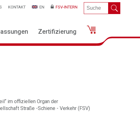
S
KONTAKT
EN
FSV-INTERN
lassungen
Zertifizierung
il“ im offiziellen Organ der
llschaft Straße -Schiene - Verkehr (FSV)