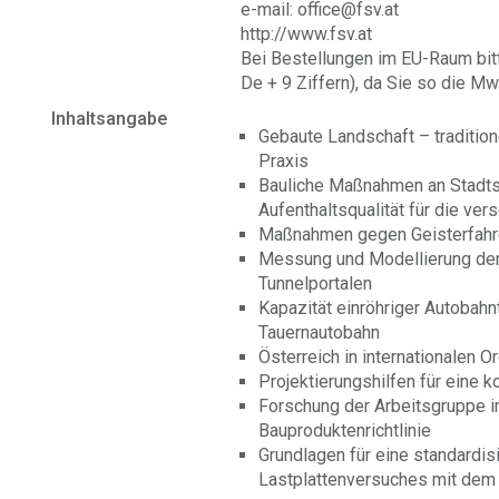
e-mail: office@fsv.at
http://www.fsv.at
Bei Bestellungen im EU-Raum bit
De + 9 Ziffern), da Sie so die Mw
Inhaltsangabe
Gebaute Landschaft – tradition
Praxis
Bauliche Maßnahmen an Stadts
Aufenthaltsqualität für die ve
Maßnahmen gegen Geisterfahre
Messung und Modellierung der
Tunnelportalen
Kapazität einröhriger Autobahn
Tauernautobahn
Österreich in internationalen O
Projektierungshilfen für eine 
Forschung der Arbeitsgruppe 
Bauproduktenrichtlinie
Grundlagen für eine standard
Lastplattenversuches mit dem 