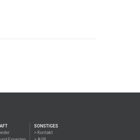
AFT
SONSTIGES
ieder
> Kontakt
 und Experten
> AGB