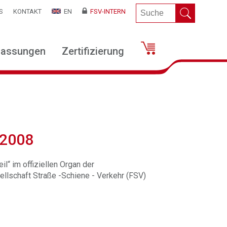
S
KONTAKT
EN
FSV-INTERN
lassungen
Zertifizierung
 2008
il“ im offiziellen Organ der
llschaft Straße -Schiene - Verkehr (FSV)