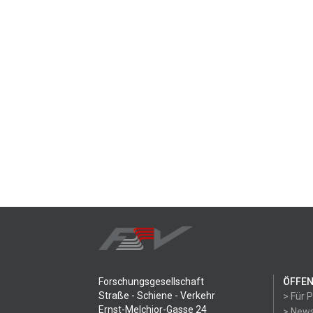
Forschungsgesellschaft
ÖFFEN
Straße - Schiene - Verkehr
> Für 
Ernst-Melchior-Gasse 24
> News