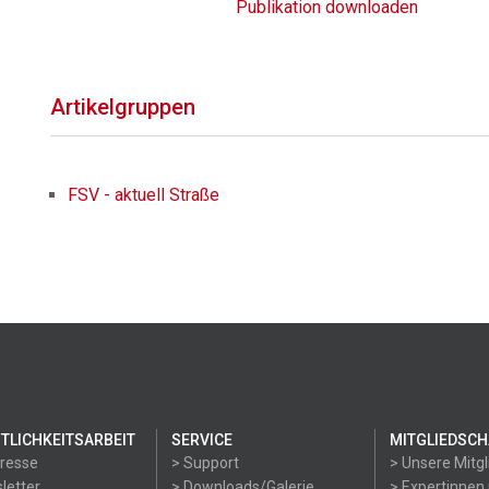
Publikation downloaden
Artikelgruppen
FSV - aktuell Straße
TLICHKEITSARBEIT
SERVICE
MITGLIEDSCH
Presse
> Support
> Unsere Mitgl
letter
> Downloads/Galerie
> Expertinnen