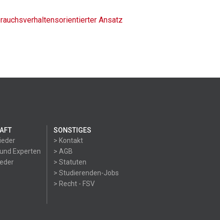
rauchsverhaltensorientierter Ansatz
AFT
SONSTIGES
ieder
> Kontakt
 und Experten
> AGB
ieder
> Statuten
> Studierenden-Jobs
> Recht - FSV