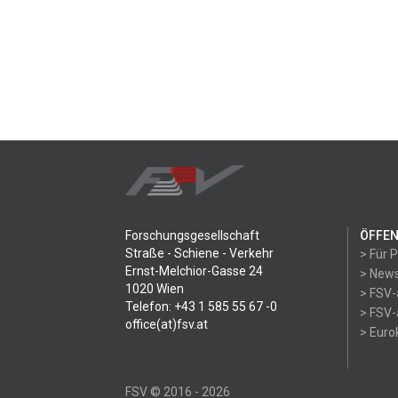
Forschungsgesellschaft
ÖFFEN
Straße - Schiene - Verkehr
> Für 
Ernst-Melchior-Gasse 24
> News
1020 Wien
> FSV-
Telefon: +43 1 585 55 67 -0
> FSV-
office(at)fsv.at
> Eur
FSV © 2016 - 2026