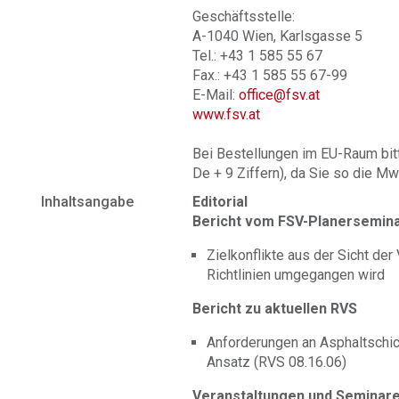
Geschäftsstelle:
A-1040 Wien, Karlsgasse 5
Tel.: +43 1 585 55 67
Fax.: +43 1 585 55 67-99
E-Mail:
office@fsv.at
www.fsv.at
Bei Bestellungen im EU-Raum bit
De + 9 Ziffern), da Sie so die Mw
Inhaltsangabe
Editorial
Bericht vom FSV-Planersemin
Zielkonflikte aus der Sicht de
Richtlinien umgegangen wird
Bericht zu aktuellen RVS
Anforderungen an Asphaltschic
Ansatz (RVS 08.16.06)
Veranstaltungen und Seminar