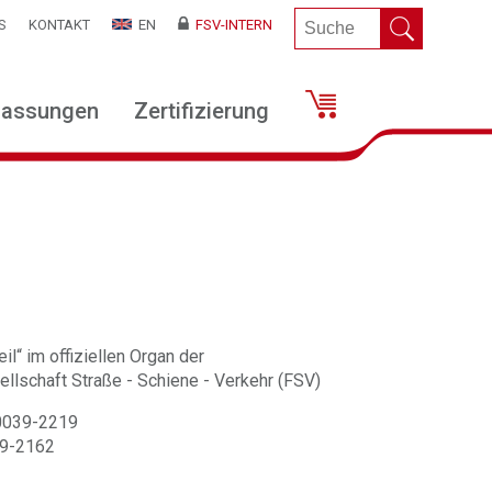
S
KONTAKT
EN
FSV-INTERN
lassungen
Zertifizierung
il“ im offiziellen Organ der
llschaft Straße - Schiene - Verkehr (FSV)
 0039-2219
39-2162