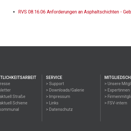
RVS 08.16.06 Anforderungen an Asphaltschichten - Geb
TLICHKEITSARBEIT
SERVICE
MITGLIEDSCH
Presse
> Support
> Unsere Mitgl
letter
> Downloads/Galerie
> Expertinnen
aktuell Straße
> Impressum
> Firmenmitgl
aktuell Schiene
> Links
> FSV-intern
okommunal
> Datenschutz