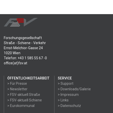
Forschungsgesellschaft
Straße - Schiene - Verkehr
Ernst-Melchior-Gasse 24
1020 Wien
Telefon: +43 1 585 55 67 -0
office(at)fsv.at
ÖFFENTLICHKEITSARBEIT
SERVICE
> Für Presse
> Support
> Newsletter
> Downloads/Galerie
> FSV-aktuell Straße
> Impressum
> FSV-aktuell Schiene
> Links
> Eurokommunal
> Datenschutz