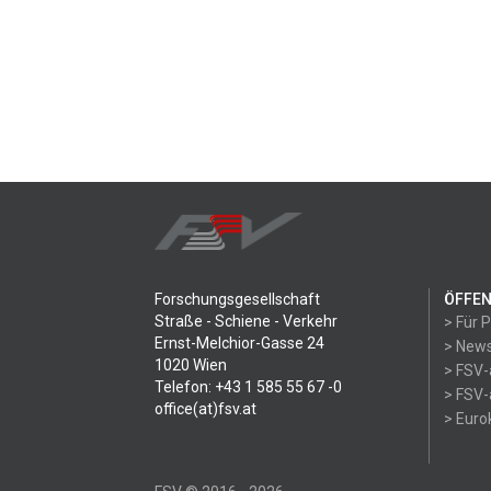
Forschungsgesellschaft
ÖFFEN
Straße - Schiene - Verkehr
> Für 
Ernst-Melchior-Gasse 24
> News
1020 Wien
> FSV-
Telefon: +43 1 585 55 67 -0
> FSV-
office(at)fsv.at
> Eur