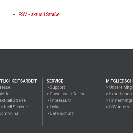
FSV - aktuell Straße
TLICHKEITSARBEIT
SERVICE
MITGLIEDSCH
Presse
> Support
> Unsere Mitgl
letter
> Downloads/Galerie
> Expertinnen
aktuell Straße
> Impressum
> Firmenmitgl
aktuell Schiene
> Links
> FSV-intern
okommunal
> Datenschutz