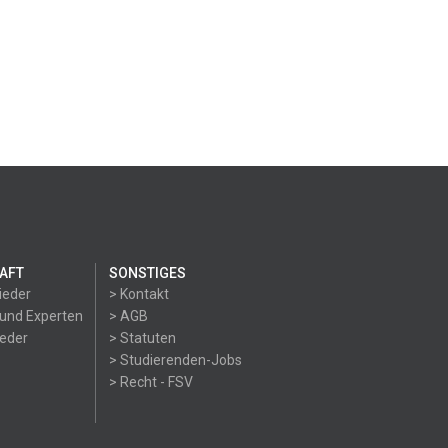
AFT
SONSTIGES
ieder
> Kontakt
 und Experten
> AGB
ieder
> Statuten
> Studierenden-Jobs
> Recht - FSV