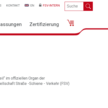
S
KONTAKT
EN
FSV-INTERN
lassungen
Zertifizierung
il“ im offiziellen Organ der
llschaft Straße -Schiene - Verkehr (FSV)