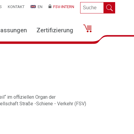
S
KONTAKT
EN
FSV-INTERN
lassungen
Zertifizierung
il“ im offiziellen Organ der
llschaft Straße -Schiene - Verkehr (FSV)