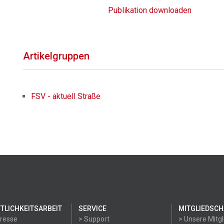
Publikation downloaden
Artikelgruppen
FSV - aktuell Straße
TLICHKEITSARBEIT
SERVICE
MITGLIEDSCH
Presse
> Support
> Unsere Mitgl