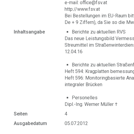
e-mail: office@fsv.at
http://www.fsv.at
Bei Bestellungen im EU-Raum bit
De + 9 Ziffern), da Sie so die Mw
Inhaltsangabe
Berichte zu aktuellen RVS
Das neue Leistungsbild Vermes
Streumittel im Straßenwinterdien
12.04.16
Berichte zu aktuellen Straße
Heft 594: Kragplatten bemessung
Heft 596: Monitoringbasierte Ana
integraler Brücken
Personelles
Dipl.-Ing. Werner Müller †
Seiten
4
Ausgabedatum
05.07.2012