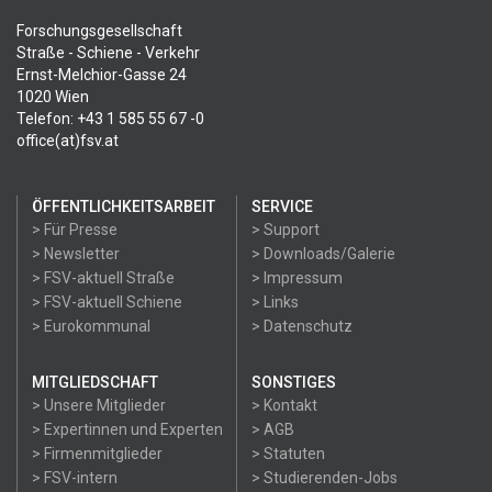
Forschungsgesellschaft
Straße - Schiene - Verkehr
Ernst-Melchior-Gasse 24
1020 Wien
Telefon: +43 1 585 55 67 -0
office(at)fsv.at
ÖFFENTLICHKEITSARBEIT
SERVICE
> Für Presse
> Support
> Newsletter
> Downloads/Galerie
> FSV-aktuell Straße
> Impressum
> FSV-aktuell Schiene
> Links
> Eurokommunal
> Datenschutz
MITGLIEDSCHAFT
SONSTIGES
> Unsere Mitglieder
> Kontakt
> Expertinnen und Experten
> AGB
> Firmenmitglieder
> Statuten
> FSV-intern
> Studierenden-Jobs