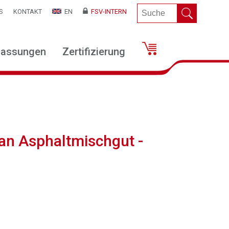
S
KONTAKT
EN
FSV-INTERN
lassungen
Zertifizierung
an Asphaltmischgut -