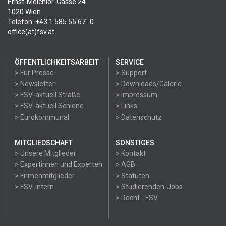
Ernst-Melchior-Gasse 24
1020 Wien
Telefon: +43 1 585 55 67 -0
office(at)fsv.at
ÖFFENTLICHKEITSARBEIT
SERVICE
> Für Presse
> Support
> Newsletter
> Downloads/Galerie
> FSV-aktuell Straße
> Impressum
> FSV-aktuell Schiene
> Links
> Eurokommunal
> Datenschutz
MITGLIEDSCHAFT
SONSTIGES
> Unsere Mitglieder
> Kontakt
> Expertinnen und Experten
> AGB
> Firmenmitglieder
> Statuten
> FSV-intern
> Studierenden-Jobs
> Recht - FSV