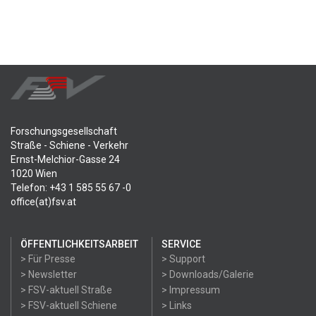
Forschungsgesellschaft
Straße - Schiene - Verkehr
Ernst-Melchior-Gasse 24
1020 Wien
Telefon: +43 1 585 55 67 -0
office(at)fsv.at
ÖFFENTLICHKEITSARBEIT
SERVICE
> Für Presse
> Support
> Newsletter
> Downloads/Galerie
> FSV-aktuell Straße
> Impressum
> FSV-aktuell Schiene
> Links