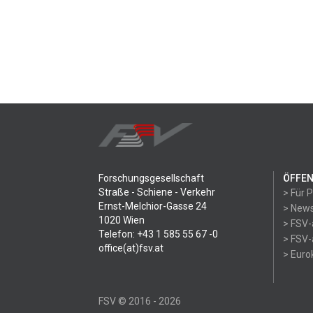
Forschungsgesellschaft
ÖFFEN
Straße - Schiene - Verkehr
> Für 
Ernst-Melchior-Gasse 24
> News
1020 Wien
> FSV-
Telefon: +43 1 585 55 67 -0
> FSV-
office(at)fsv.at
> Eur
FSV © 2016 - 2026