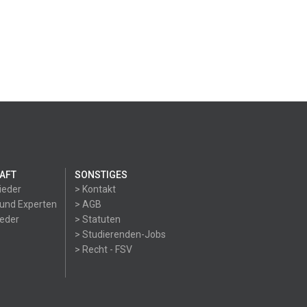
AFT
SONSTIGES
ieder
> Kontakt
 und Experten
> AGB
ieder
> Statuten
> Studierenden-Jobs
> Recht - FSV