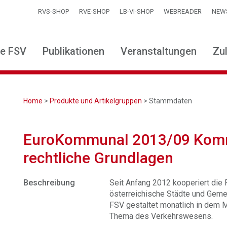
RVS-SHOP
RVE-SHOP
LB-VI-SHOP
WEBREADER
NEW
ie FSV
Publikationen
Veranstaltungen
Zu
Home
>
Produkte und Artikelgruppen
> Stammdaten
EuroKommunal 2013/09 Komm
rechtliche Grundlagen
Beschreibung
Seit Anfang 2012 kooperiert die
österreichische Städte und Gem
FSV gestaltet monatlich in dem M
Thema des Verkehrswesens.