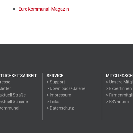
EuroKommunal-Magazin
TLICHKEITSARBEIT
SERVICE
MITGLIEDSCH
Presse
> Support
> Unsere Mitgl
letter
> Downloads/Galerie
> Expertinnen
aktuell Straße
> Impressum
> Firmenmitgl
aktuell Schiene
> Links
> FSV-intern
okommunal
> Datenschutz