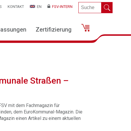
S
KONTAKT
EN
FSV-INTERN
lassungen
Zertifizierung
unale Straßen –
 FSV mit dem Fachmagazin für
einden, dem EuroKommunal-Magazin. Die
agazin einen Artikel zu einem aktuellen