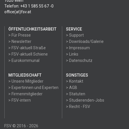
1020 Wien
Telefon: +43 1 585 55 67 -0
office(at)fsv.at
ÖFFENTLICHKEITSARBEIT
SERVICE
> Für Presse
> Support
> Newsletter
> Downloads/Galerie
> FSV-aktuell Straße
> Impressum
> FSV-aktuell Schiene
> Links
> Eurokommunal
> Datenschutz
MITGLIEDSCHAFT
SONSTIGES
> Unsere Mitglieder
> Kontakt
> Expertinnen und Experten
> AGB
> Firmenmitglieder
> Statuten
> FSV-intern
> Studierenden-Jobs
> Recht - FSV
FSV © 2016 - 2026