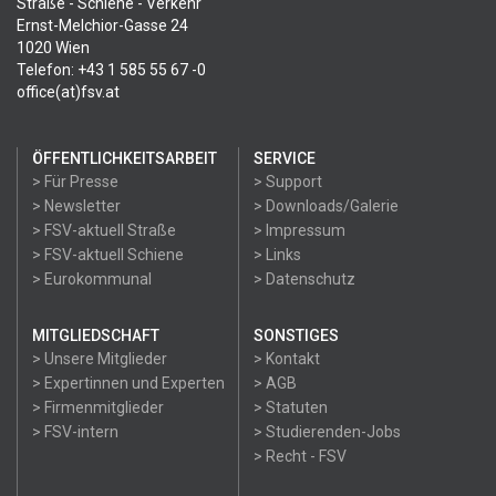
Straße - Schiene - Verkehr
Ernst-Melchior-Gasse 24
1020 Wien
Telefon: +43 1 585 55 67 -0
office(at)fsv.at
ÖFFENTLICHKEITSARBEIT
SERVICE
> Für Presse
> Support
> Newsletter
> Downloads/Galerie
> FSV-aktuell Straße
> Impressum
> FSV-aktuell Schiene
> Links
> Eurokommunal
> Datenschutz
MITGLIEDSCHAFT
SONSTIGES
> Unsere Mitglieder
> Kontakt
> Expertinnen und Experten
> AGB
> Firmenmitglieder
> Statuten
> FSV-intern
> Studierenden-Jobs
> Recht - FSV