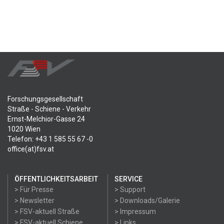
Forschungsgesellschaft
Straße - Schiene - Verkehr
Ernst-Melchior-Gasse 24
1020 Wien
Telefon: +43 1 585 55 67 -0
office(at)fsv.at
ÖFFENTLICHKEITSARBEIT
SERVICE
> Für Presse
> Support
> Newsletter
> Downloads/Galerie
> FSV-aktuell Straße
> Impressum
> FSV-aktuell Schiene
> Links