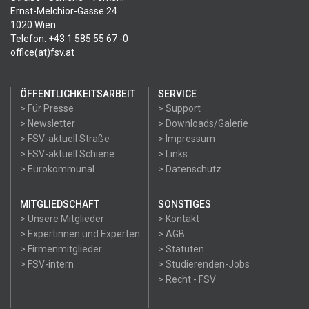
Ernst-Melchior-Gasse 24
1020 Wien
Telefon: +43 1 585 55 67 -0
office(at)fsv.at
ÖFFENTLICHKEITSARBEIT
SERVICE
> Für Presse
> Support
> Newsletter
> Downloads/Galerie
> FSV-aktuell Straße
> Impressum
> FSV-aktuell Schiene
> Links
> Eurokommunal
> Datenschutz
MITGLIEDSCHAFT
SONSTIGES
> Unsere Mitglieder
> Kontakt
> Expertinnen und Experten
> AGB
> Firmenmitglieder
> Statuten
> FSV-intern
> Studierenden-Jobs
> Recht - FSV