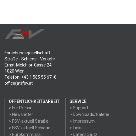
Forschungsgesellschaft
Straße - Schiene - Verkehr
Ernst-Melchior-Gasse 24
1020 Wien
Telefon: +43 1 585 55 67 -0
office(at)fsv.at
ÖFFENTLICHKEITSARBEIT
SERVICE
> Für Presse
> Support
> Newsletter
> Downloads/Galerie
> FSV-aktuell Straße
> Impressum
> FSV-aktuell Schiene
> Links
> Eurokommunal
> Datenschutz