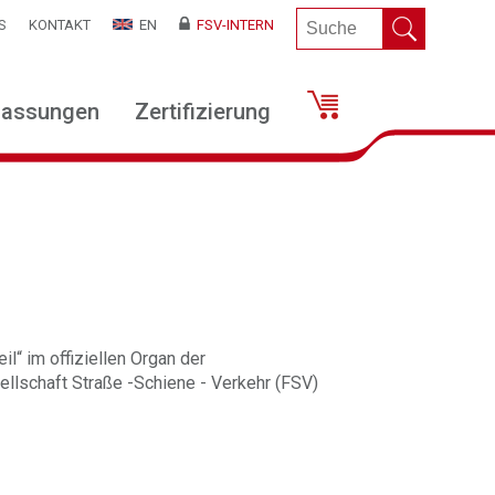
S
KONTAKT
EN
FSV-INTERN
lassungen
Zertifizierung
il“ im offiziellen Organ der
llschaft Straße -Schiene - Verkehr (FSV)