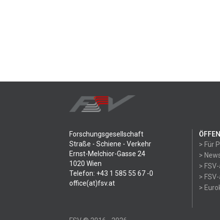
Forschungsgesellschaft
ÖFFEN
Straße - Schiene - Verkehr
> Für 
Ernst-Melchior-Gasse 24
> News
1020 Wien
> FSV-
Telefon: +43 1 585 55 67 -0
> FSV-
office(at)fsv.at
> Eur