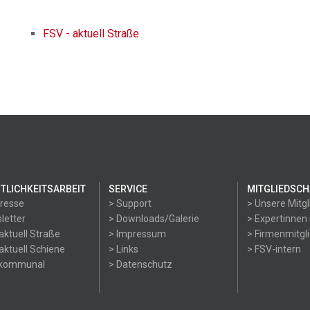
FSV - aktuell Straße
TLICHKEITSARBEIT
SERVICE
MITGLIEDSCH
Presse
> Support
> Unsere Mitgl
letter
> Downloads/Galerie
> Expertinnen
aktuell Straße
> Impressum
> Firmenmitgl
aktuell Schiene
> Links
> FSV-intern
okommunal
> Datenschutz