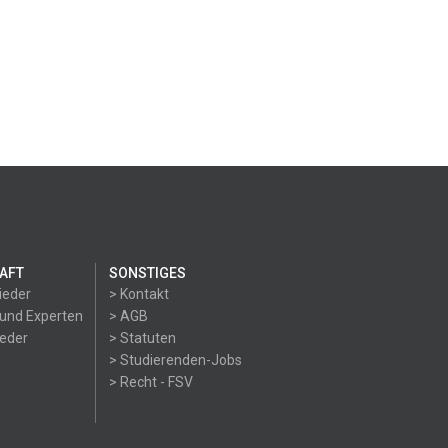
AFT
SONSTIGES
ieder
> Kontakt
 und Experten
> AGB
ieder
> Statuten
> Studierenden-Jobs
> Recht - FSV