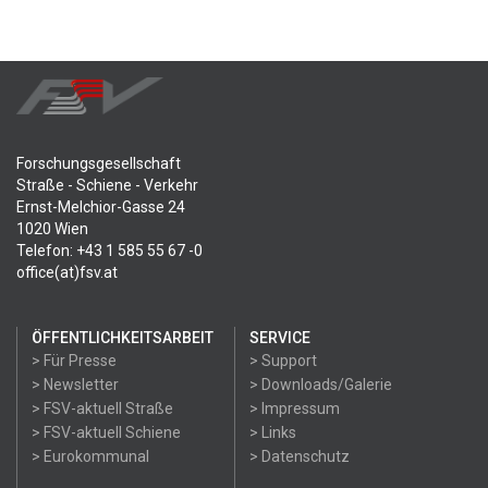
Forschungsgesellschaft
Straße - Schiene - Verkehr
Ernst-Melchior-Gasse 24
1020 Wien
Telefon: +43 1 585 55 67 -0
office(at)fsv.at
ÖFFENTLICHKEITSARBEIT
SERVICE
> Für Presse
> Support
> Newsletter
> Downloads/Galerie
> FSV-aktuell Straße
> Impressum
> FSV-aktuell Schiene
> Links
> Eurokommunal
> Datenschutz