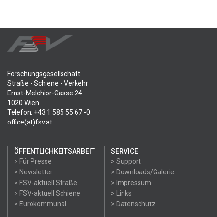
Forschungsgesellschaft
Straße - Schiene - Verkehr
Ernst-Melchior-Gasse 24
1020 Wien
Telefon: +43 1 585 55 67 -0
office(at)fsv.at
ÖFFENTLICHKEITSARBEIT
SERVICE
> Für Presse
> Support
> Newsletter
> Downloads/Galerie
> FSV-aktuell Straße
> Impressum
> FSV-aktuell Schiene
> Links
> Eurokommunal
> Datenschutz