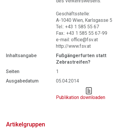
des Verkehrswesens.
Geschäftsstelle:
A-1040 Wien, Karlsgasse 5
Tel.: +43 1 585 55 67
Fax.: +43 1 585 55 67-99
e-mail: office@fsv.at
http://www.fsv.at
Inhaltsangabe
Fußgängerfurten statt
Zebrastreifen?
Seiten
1
Ausgabedatum
05.04.2014
Publikation downloaden
Artikelgruppen