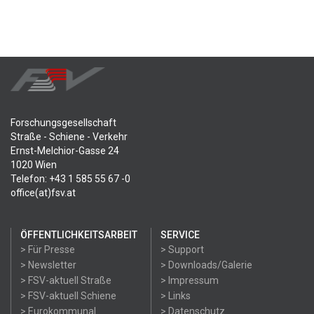
Forschungsgesellschaft
Straße - Schiene - Verkehr
Ernst-Melchior-Gasse 24
1020 Wien
Telefon: +43 1 585 55 67 -0
office(at)fsv.at
ÖFFENTLICHKEITSARBEIT
SERVICE
> Für Presse
> Support
> Newsletter
> Downloads/Galerie
> FSV-aktuell Straße
> Impressum
> FSV-aktuell Schiene
> Links
> Eurokommunal
> Datenschutz