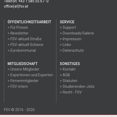
Telefon: +43 1 585 55 67 -0
office(at)fsv.at
ÖFFENTLICHKEITSARBEIT
SERVICE
> Für Presse
> Support
> Newsletter
> Downloads/Galerie
> FSV-aktuell Straße
> Impressum
> FSV-aktuell Schiene
> Links
> Eurokommunal
> Datenschutz
MITGLIEDSCHAFT
SONSTIGES
> Unsere Mitglieder
> Kontakt
> Expertinnen und Experten
> AGB
> Firmenmitglieder
> Statuten
> FSV-intern
> Studierenden-Jobs
> Recht - FSV
FSV © 2016 - 2026