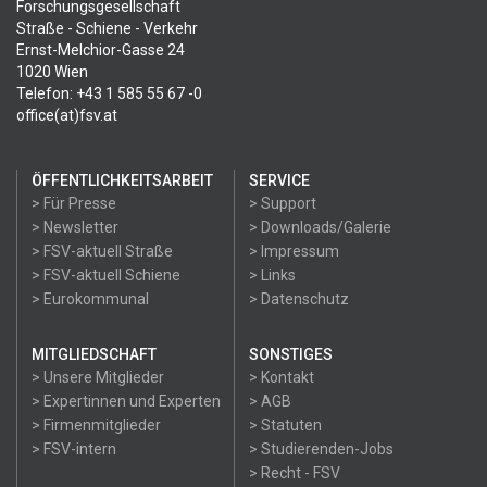
Forschungsgesellschaft
Straße - Schiene - Verkehr
Ernst-Melchior-Gasse 24
1020 Wien
Telefon: +43 1 585 55 67 -0
office(at)fsv.at
ÖFFENTLICHKEITSARBEIT
SERVICE
> Für Presse
> Support
> Newsletter
> Downloads/Galerie
> FSV-aktuell Straße
> Impressum
> FSV-aktuell Schiene
> Links
> Eurokommunal
> Datenschutz
MITGLIEDSCHAFT
SONSTIGES
> Unsere Mitglieder
> Kontakt
> Expertinnen und Experten
> AGB
> Firmenmitglieder
> Statuten
> FSV-intern
> Studierenden-Jobs
> Recht - FSV