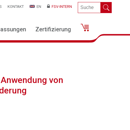
S
KONTAKT
EN
FSV-INTERN
lassungen
Zertifizierung
d Anwendung von
nderung