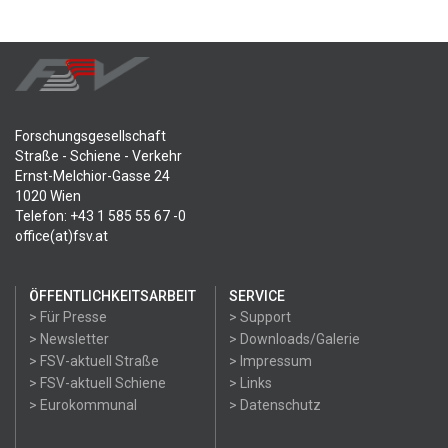
Forschungsgesellschaft
Straße - Schiene - Verkehr
Ernst-Melchior-Gasse 24
1020 Wien
Telefon: +43 1 585 55 67 -0
office(at)fsv.at
ÖFFENTLICHKEITSARBEIT
SERVICE
> Für Presse
> Support
> Newsletter
> Downloads/Galerie
> FSV-aktuell Straße
> Impressum
> FSV-aktuell Schiene
> Links
> Eurokommunal
> Datenschutz