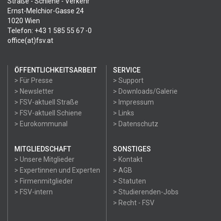
Straße - Schiene - Verkehr
Ernst-Melchior-Gasse 24
1020 Wien
Telefon: +43 1 585 55 67 -0
office(at)fsv.at
ÖFFENTLICHKEITSARBEIT
SERVICE
> Für Presse
> Support
> Newsletter
> Downloads/Galerie
> FSV-aktuell Straße
> Impressum
> FSV-aktuell Schiene
> Links
> Eurokommunal
> Datenschutz
MITGLIEDSCHAFT
SONSTIGES
> Unsere Mitglieder
> Kontakt
> Expertinnen und Experten
> AGB
> Firmenmitglieder
> Statuten
> FSV-intern
> Studierenden-Jobs
> Recht - FSV