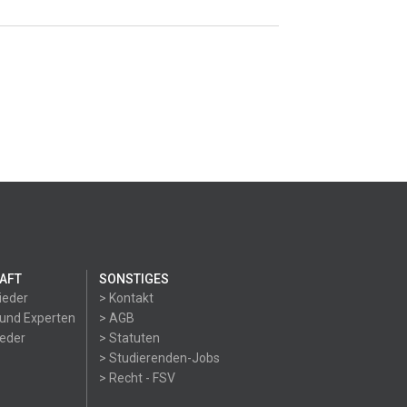
AFT
SONSTIGES
ieder
> Kontakt
 und Experten
> AGB
ieder
> Statuten
> Studierenden-Jobs
> Recht - FSV