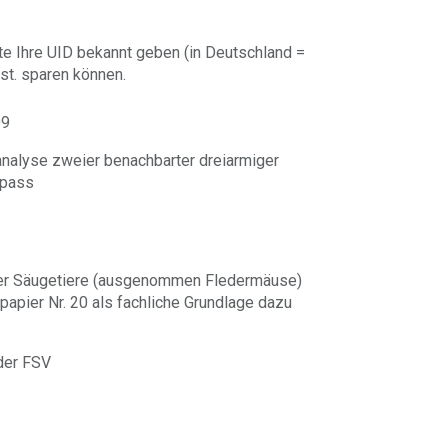
te Ihre UID bekannt geben (in Deutschland =
st. sparen können.
09
analyse zweier benachbarter dreiarmiger
ypass
der Säugetiere (ausgenommen Fledermäuse)
apier Nr. 20 als fachliche Grundlage dazu
der FSV