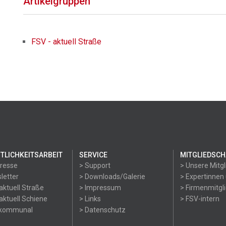
Artikelgruppen
FSV - aktuell Straße
TLICHKEITSARBEIT
SERVICE
MITGLIEDSCH
Presse
> Support
> Unsere Mitgl
letter
> Downloads/Galerie
> Expertinnen
aktuell Straße
> Impressum
> Firmenmitgl
aktuell Schiene
> Links
> FSV-intern
okommunal
> Datenschutz