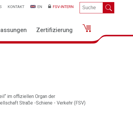
S
KONTAKT
EN
FSV-INTERN
lassungen
Zertifizierung
il“ im offiziellen Organ der
llschaft Straße -Schiene - Verkehr (FSV)