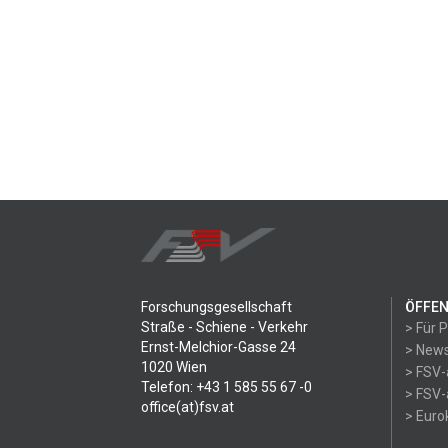
Forschungsgesellschaft
ÖFFEN
Straße - Schiene - Verkehr
> Für 
Ernst-Melchior-Gasse 24
> News
1020 Wien
> FSV-
Telefon: +43 1 585 55 67 -0
> FSV-
office(at)fsv.at
> Eur