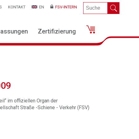
S
KONTAKT
EN
FSV-INTERN
lassungen
Zertifizierung
009
il“ im offiziellen Organ der
llschaft Straße -Schiene - Verkehr (FSV)