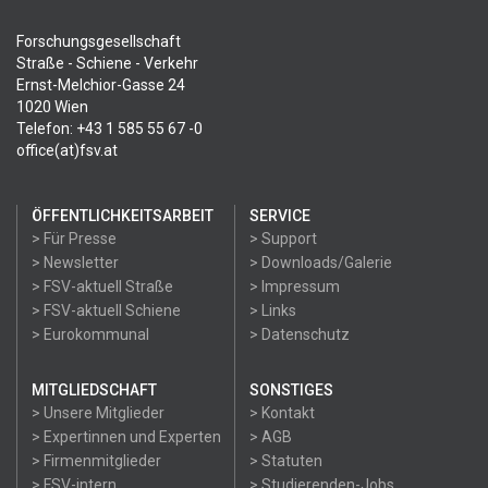
Forschungsgesellschaft
Straße - Schiene - Verkehr
Ernst-Melchior-Gasse 24
1020 Wien
Telefon: +43 1 585 55 67 -0
office(at)fsv.at
ÖFFENTLICHKEITSARBEIT
SERVICE
> Für Presse
> Support
> Newsletter
> Downloads/Galerie
> FSV-aktuell Straße
> Impressum
> FSV-aktuell Schiene
> Links
> Eurokommunal
> Datenschutz
MITGLIEDSCHAFT
SONSTIGES
> Unsere Mitglieder
> Kontakt
> Expertinnen und Experten
> AGB
> Firmenmitglieder
> Statuten
> FSV-intern
> Studierenden-Jobs